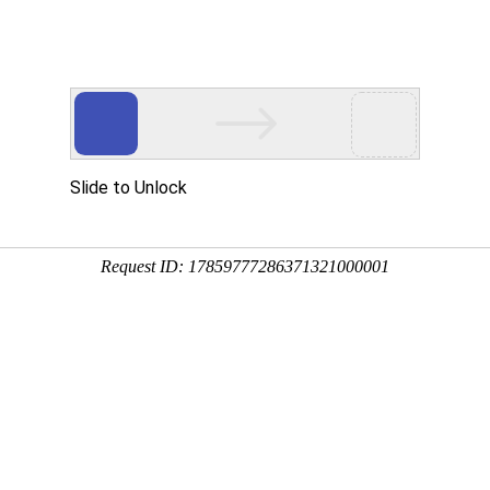
，娃娃豪利平台，成人用品设备等
产品中心
视频中心
公司展会
合
设备
PRODUCT
VIDEO
EXHIBITION
COO
企业形象
以技术和质量为导向精益求精