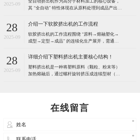
介绍下橡胶挤出机的操作过程中需要注意哪些安全事项？
28
​橡胶挤出机操作过程中存在机械伤害、高温烫
2025-09
伤、电气风险、化学刺激等安全隐患，需围绕
“设备运行、人员操作、环境管理” 建立全流程安
全规范，具体安全事项可分为开机前检查、开机
使用全自动挤出机有什么特点与优点？
28
操作、运行监控、关机维护、应急处理五大环
​全自动挤出机作为高分子材料加工的核心设备，
节，确保人员与设备安全：​一、开机前安全检
2025-09
其 “全自动” 特性体现在从原料处理到成品产出的
查：排除初始隐患，避免 “带病运行”开机前需对
全流程自动化控制，相比传统半自动挤出机，具
有以下显著特点与优点：​一、核心特点全流程自
介绍一下软胶挤出机的工作流程
28
动化集成从原料输送（自动上料）、熔融塑化
​软胶挤出机的工作流程围绕 “原料→熔融塑化→
（螺杆挤出）、成型冷却（定径 + 冷却系统）、
2025-09
成型→定型→成品” 的连续化生产展开，需通过
牵引到成品切割（自动定长切割），各环
多个环节的精准配合，将固态软胶材料转化为具
有特定形状的连续制品。以下是详细工作流程：​
详细介绍下塑料挤出机主要核心结构！
28
一、原料准备与喂料原料预处理根据软胶类型
塑料挤出机是一种将塑料原料（颗粒、粉末等）
（如硅胶、TPU、PVC 等）进行预处理：吸湿性
2025-09