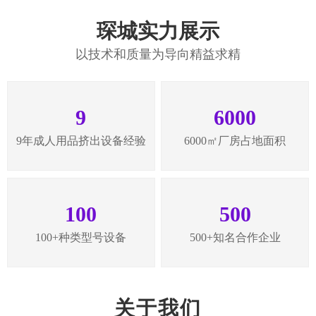
合作密切、货源稳定充足
公司拥有稳定的货源，库存充足，产品交付准时。
已与立
洋玩具公司（美国）、幸色实业有限公司、爱源、特悦保
健品、倍乐情等一批实力公司进行长期合作。
琛城实力展示
以技术和质量为导向精益求精
9
6000
9年成人用品挤出设备经验
6000㎡厂房占地面积