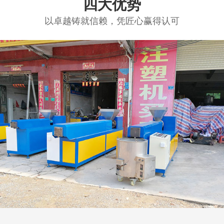
小型挤出机
四大优势
以卓越铸就信赖，凭匠心赢得认可