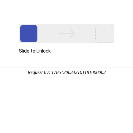
，娃娃豪利平台，成人用品设备等
产品中心
视频中心
公司展会
合
设备
PRODUCT
VIDEO
EXHIBITION
COO
公司展会
以卓越铸就信赖，凭匠心赢得认可