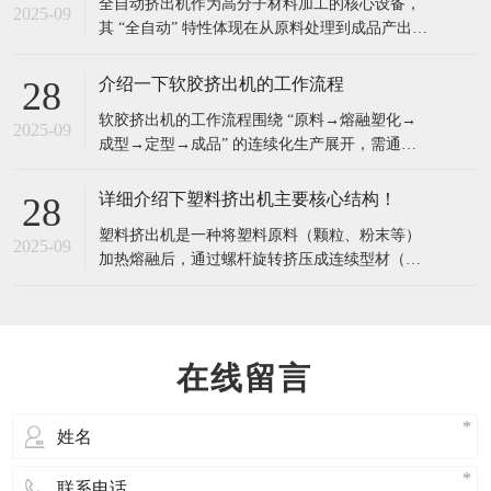
​全自动挤出机作为高分子材料加工的核心设备，
节，确保人员与设备安全：​一、开机前安全检
2025-09
其 “全自动” 特性体现在从原料处理到成品产出的
查：排除初始隐患，避免 “带病运行”开机前需对
全流程自动化控制，相比传统半自动挤出机，具
有以下显著特点与优点：​一、核心特点全流程自
介绍一下软胶挤出机的工作流程
28
动化集成从原料输送（自动上料）、熔融塑化
​软胶挤出机的工作流程围绕 “原料→熔融塑化→
（螺杆挤出）、成型冷却（定径 + 冷却系统）、
2025-09
成型→定型→成品” 的连续化生产展开，需通过
牵引到成品切割（自动定长切割），各环
多个环节的精准配合，将固态软胶材料转化为具
有特定形状的连续制品。以下是详细工作流程：​
详细介绍下塑料挤出机主要核心结构！
28
一、原料准备与喂料原料预处理根据软胶类型
塑料挤出机是一种将塑料原料（颗粒、粉末等）
（如硅胶、TPU、PVC 等）进行预处理：吸湿性
2025-09
加热熔融后，通过螺杆旋转挤压成连续型材（如
材料（如 TPU、尼龙软胶）需提前烘
管材、板材、薄膜、异型材等）的成型设备，广
泛应用于塑料加工行业。​挤出系统（核心部件）
螺杆：挤出机的 “心脏”，通常为圆柱形，表面有
螺旋槽，按功能分为三段：加料段：输送原料
在线留言
（从料斗到机筒），不加热或低温加热，防止原
料