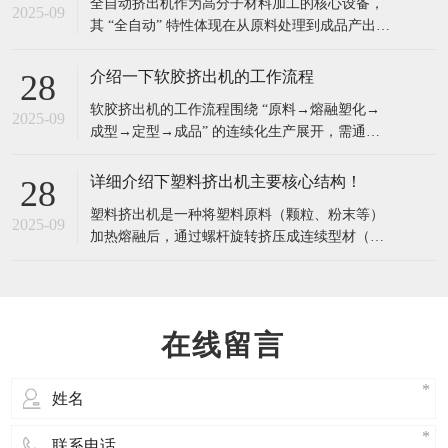
​全自动挤出机作为高分子材料加工的核心设备，
节，确保人员与设备安全：​一、开机前安全检
2025-09
其 “全自动” 特性体现在从原料处理到成品产出的
查：排除初始隐患，避免 “带病运行”开机前需对
全流程自动化控制，相比传统半自动挤出机，具
有以下显著特点与优点：​一、核心特点全流程自
介绍一下软胶挤出机的工作流程
28
动化集成从原料输送（自动上料）、熔融塑化
​软胶挤出机的工作流程围绕 “原料→熔融塑化→
（螺杆挤出）、成型冷却（定径 + 冷却系统）、
2025-09
成型→定型→成品” 的连续化生产展开，需通过
牵引到成品切割（自动定长切割），各环
多个环节的精准配合，将固态软胶材料转化为具
有特定形状的连续制品。以下是详细工作流程：​
详细介绍下塑料挤出机主要核心结构！
28
一、原料准备与喂料原料预处理根据软胶类型
塑料挤出机是一种将塑料原料（颗粒、粉末等）
（如硅胶、TPU、PVC 等）进行预处理：吸湿性
2025-09
加热熔融后，通过螺杆旋转挤压成连续型材（如
材料（如 TPU、尼龙软胶）需提前烘
管材、板材、薄膜、异型材等）的成型设备，广
泛应用于塑料加工行业。​挤出系统（核心部件）
螺杆：挤出机的 “心脏”，通常为圆柱形，表面有
螺旋槽，按功能分为三段：加料段：输送原料
在线留言
（从料斗到机筒），不加热或低温加热，防止原
料