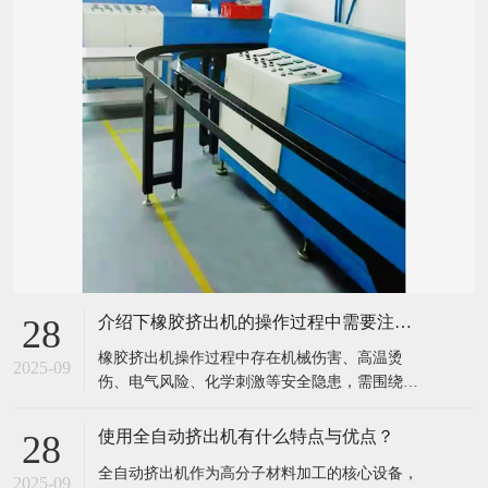
介绍下橡胶挤出机的操作过程中需要注意哪些安全事项？
28
​橡胶挤出机操作过程中存在机械伤害、高温烫
2025-09
伤、电气风险、化学刺激等安全隐患，需围绕
“设备运行、人员操作、环境管理” 建立全流程安
全规范，具体安全事项可分为开机前检查、开机
使用全自动挤出机有什么特点与优点？
28
操作、运行监控、关机维护、应急处理五大环
​全自动挤出机作为高分子材料加工的核心设备，
节，确保人员与设备安全：​一、开机前安全检
2025-09