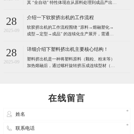
其 “全自动” 特性体现在从原料处理到成品产出的
查：排除初始隐患，避免 “带病运行”开机前需对
全流程自动化控制，相比传统半自动挤出机，具
有以下显著特点与优点：​一、核心特点全流程自
介绍一下软胶挤出机的工作流程
28
动化集成从原料输送（自动上料）、熔融塑化
​软胶挤出机的工作流程围绕 “原料→熔融塑化→
（螺杆挤出）、成型冷却（定径 + 冷却系统）、
2025-09
成型→定型→成品” 的连续化生产展开，需通过
牵引到成品切割（自动定长切割），各环
多个环节的精准配合，将固态软胶材料转化为具
有特定形状的连续制品。以下是详细工作流程：​
详细介绍下塑料挤出机主要核心结构！
28
一、原料准备与喂料原料预处理根据软胶类型
塑料挤出机是一种将塑料原料（颗粒、粉末等）
（如硅胶、TPU、PVC 等）进行预处理：吸湿性
2025-09
加热熔融后，通过螺杆旋转挤压成连续型材（如
材料（如 TPU、尼龙软胶）需提前烘
管材、板材、薄膜、异型材等）的成型设备，广
泛应用于塑料加工行业。​挤出系统（核心部件）
螺杆：挤出机的 “心脏”，通常为圆柱形，表面有
螺旋槽，按功能分为三段：加料段：输送原料
在线留言
（从料斗到机筒），不加热或低温加热，防止原
料