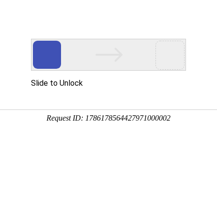
，娃娃豪利平台，成人用品设备等
产品中心
视频中心
公司展会
合
设备
PRODUCT
VIDEO
EXHIBITION
COO
产品中心
一家集研发、生产、销售于一体的挤出设备厂家