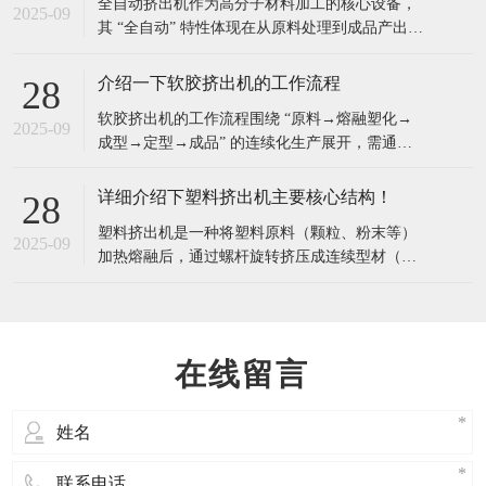
介绍下橡胶挤出机的操作过程中需要注意哪些安全事项？
28
​橡胶挤出机操作过程中存在机械伤害、高温烫
2025-09
伤、电气风险、化学刺激等安全隐患，需围绕
“设备运行、人员操作、环境管理” 建立全流程安
全规范，具体安全事项可分为开机前检查、开机
使用全自动挤出机有什么特点与优点？
28
操作、运行监控、关机维护、应急处理五大环
​全自动挤出机作为高分子材料加工的核心设备，
节，确保人员与设备安全：​一、开机前安全检
2025-09
其 “全自动” 特性体现在从原料处理到成品产出的
查：排除初始隐患，避免 “带病运行”开机前需对
全流程自动化控制，相比传统半自动挤出机，具
有以下显著特点与优点：​一、核心特点全流程自
介绍一下软胶挤出机的工作流程
28
动化集成从原料输送（自动上料）、熔融塑化
​软胶挤出机的工作流程围绕 “原料→熔融塑化→
（螺杆挤出）、成型冷却（定径 + 冷却系统）、
2025-09
成型→定型→成品” 的连续化生产展开，需通过
牵引到成品切割（自动定长切割），各环
多个环节的精准配合，将固态软胶材料转化为具
有特定形状的连续制品。以下是详细工作流程：​
详细介绍下塑料挤出机主要核心结构！
28
一、原料准备与喂料原料预处理根据软胶类型
塑料挤出机是一种将塑料原料（颗粒、粉末等）
（如硅胶、TPU、PVC 等）进行预处理：吸湿性
2025-09