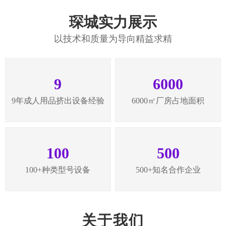
合作密切、货源稳定充足
公司拥有稳定的货源，库存充足，产品交付准时。
已与立
洋玩具公司（美国）、幸色实业有限公司、爱源、特悦保
健品、倍乐情等一批实力公司进行长期合作。
琛城实力展示
以技术和质量为导向精益求精
9
6000
9年成人用品挤出设备经验
6000㎡厂房占地面积