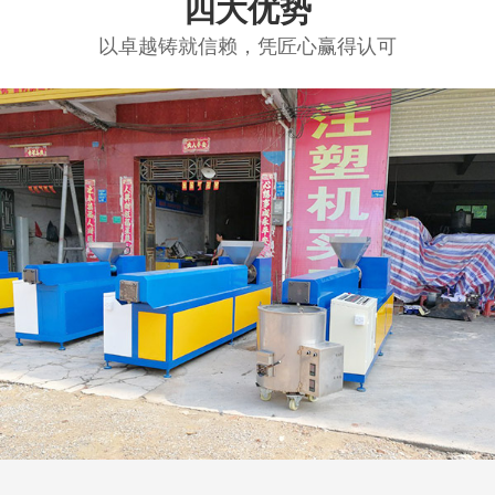
小型挤出机
四大优势
以卓越铸就信赖，凭匠心赢得认可