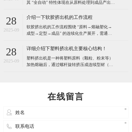
其 “全自动” 特性体现在从原料处理到成品产出的
查：排除初始隐患，避免 “带病运行”开机前需对
全流程自动化控制，相比传统半自动挤出机，具
有以下显著特点与优点：​一、核心特点全流程自
介绍一下软胶挤出机的工作流程
28
动化集成从原料输送（自动上料）、熔融塑化
​软胶挤出机的工作流程围绕 “原料→熔融塑化→
（螺杆挤出）、成型冷却（定径 + 冷却系统）、
2025-09
成型→定型→成品” 的连续化生产展开，需通过
牵引到成品切割（自动定长切割），各环
多个环节的精准配合，将固态软胶材料转化为具
有特定形状的连续制品。以下是详细工作流程：​
详细介绍下塑料挤出机主要核心结构！
28
一、原料准备与喂料原料预处理根据软胶类型
塑料挤出机是一种将塑料原料（颗粒、粉末等）
（如硅胶、TPU、PVC 等）进行预处理：吸湿性
2025-09
加热熔融后，通过螺杆旋转挤压成连续型材（如
材料（如 TPU、尼龙软胶）需提前烘
管材、板材、薄膜、异型材等）的成型设备，广
泛应用于塑料加工行业。​挤出系统（核心部件）
螺杆：挤出机的 “心脏”，通常为圆柱形，表面有
螺旋槽，按功能分为三段：加料段：输送原料
在线留言
（从料斗到机筒），不加热或低温加热，防止原
料