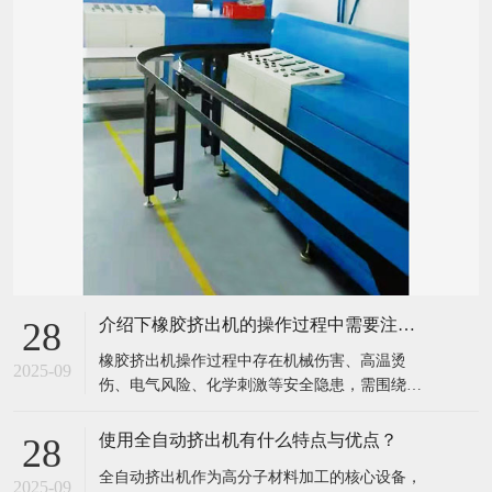
介绍下橡胶挤出机的操作过程中需要注意哪些安全事项？
28
​橡胶挤出机操作过程中存在机械伤害、高温烫
2025-09
伤、电气风险、化学刺激等安全隐患，需围绕
“设备运行、人员操作、环境管理” 建立全流程安
全规范，具体安全事项可分为开机前检查、开机
使用全自动挤出机有什么特点与优点？
28
操作、运行监控、关机维护、应急处理五大环
​全自动挤出机作为高分子材料加工的核心设备，
节，确保人员与设备安全：​一、开机前安全检
2025-09